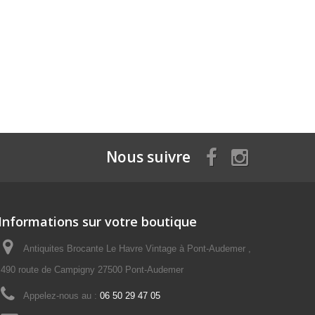
Nous suivre
Informations sur votre boutique
Antiquites Brocante Le Havre Vintage à Pont-Audemer ,
490 route de Campigny 27500 Pont-Audemer
Appelez-nous au :
06 50 29 47 05